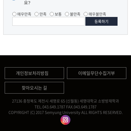
요?
매우만족
만족
보통
불만족
매우불만족
개인정보처리방침
이메일무단수집거부
찾아오시는 길
27136 충청북도 제천시 세명로 65 (신월동) 세명대학교 소방방재학과
TEL.043.649.1787
FAX.043.649.1787
COPYRIGHT (C) 2017 Semyung University ALL RIGHTS RESERVED.