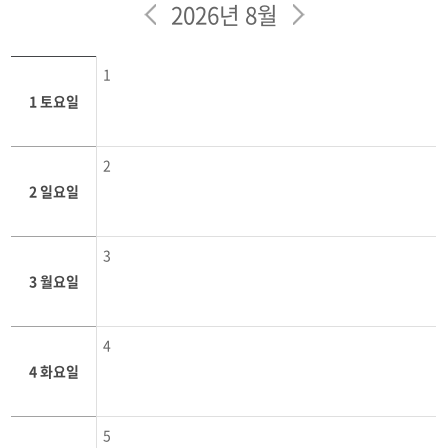
학사일정
2026년 8월
학과행사
1
학생회
1 토요일
동아리
2
소방방재학과의 자랑
2 일요일
궁금합니다
3
3 월요일
수험생 Q&A
4
4 화요일
5